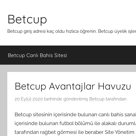
İçeriğe
atla
Betcup
Betcup giriş adresi kaç oldu hızlıca öğrenin. Betcup üyelik işle
Betcup Canlı Bahis Sitesi
Betcup Avantajlar Havuzu
20 Eylül 2020
tarihinde gönderilmiş
Betcup
tarafından
Betcup sitesinin içerisinde bulunan canlı bahis san
içerisinde bulunan futbol bölümü ile alakalı duruml
tarafından rağbet görmesi ile beraber Site Yönetim 