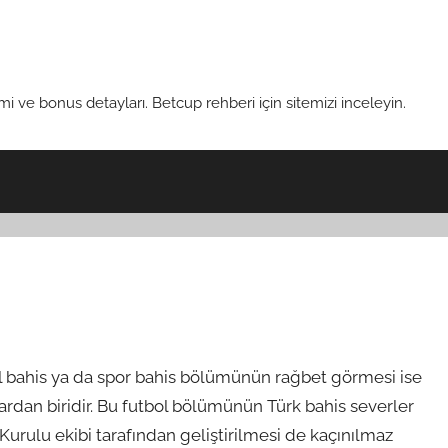
mi ve bonus detayları. Betcup rehberi için sitemizi inceleyin.
al bahis ya da spor bahis bölümünün rağbet görmesi ise
ardan biridir. Bu futbol bölümünün Türk bahis severler
Kurulu ekibi tarafından geliştirilmesi de kaçınılmaz