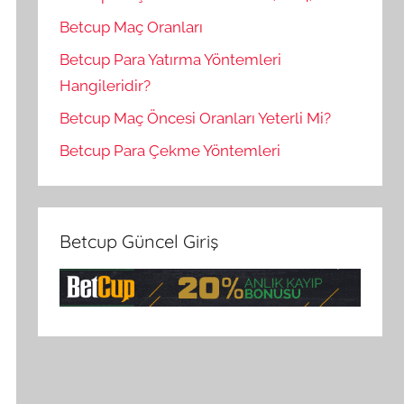
Betcup Maç Oranları
Betcup Para Yatırma Yöntemleri
Hangileridir?
Betcup Maç Öncesi Oranları Yeterli Mi?
Betcup Para Çekme Yöntemleri
Betcup Güncel Giriş