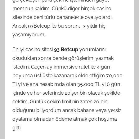
memnun kaldım. Çünkü diğer birçok casino
sitesinde beni türlü bahanelerle oyalıyolardı.
Ancak 93Betcup ile bu sorunu 3 yıldır hiç
yaşamıyorum.
En iyi casino sitesi
93 Betcup
yorumlarını
okuduktan sonra bende görüşlerimi yazmak
istedim. Geçen ay immersive rulet ile 4 gün
boyunca üst üste kazanarak elde ettiğim 70,000
TL’yi ve ana hesabımda olan 35,000 TL yi 6 gün
içinde ve her seferinde 20’şer bin olacak şekilde
çektim. Günlük çekim limitinin zaten 20 bin
olduğunu biliyordum ancak bahane veya yersiz
oyalama olmadan ödeme almak çok hoşuma
gitti.