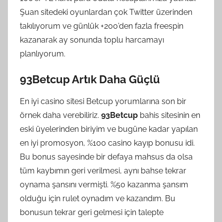
Şuan sitedeki oyunlardan çok Twitter üzerinden
takılıyorum ve günlük +200’den fazla freespin
kazanarak ay sonunda toplu harcamayı
planlıyorum.
93Betcup Artık Daha Güçlü
En iyi casino sitesi Betcup yorumlarına son bir
örnek daha verebiliriz.
93Betcup
bahis sitesinin en
eski üyelerinden biriyim ve bugüne kadar yapılan
en iyi promosyon, %100 casino kayıp bonusu idi.
Bu bonus sayesinde bir defaya mahsus da olsa
tüm kaybımın geri verilmesi, aynı bahse tekrar
oynama şansını vermişti. %50 kazanma şansım
olduğu için rulet oynadım ve kazandım. Bu
bonusun tekrar geri gelmesi için talepte